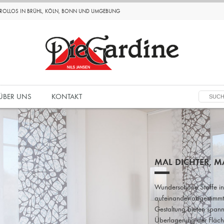
D ROLLOS IN BRÜHL, KÖLN, BONN UND UMGEBUNG
ÜBER UNS
KONTAKT
MAL DICHTER, MA
Wunderschöne Stoffe in
aufeinander abgestimmt
Gestaltung bieten spann
Überlagerung der Fläch