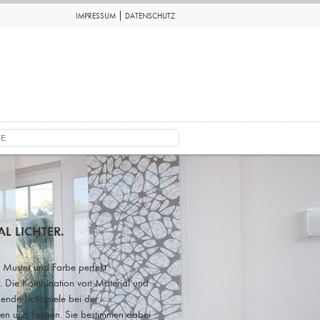
IMPRESSUM
DATENSCHUTZ
L LICHTER.
 Muster und Farbe perfekt
. Die Kombination von Material und
ende Lichtspiele bei der
en und Farben. Sie bestimmen dabei