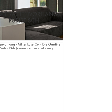
Z FLÄCHENVORHANG
PURISTISCH