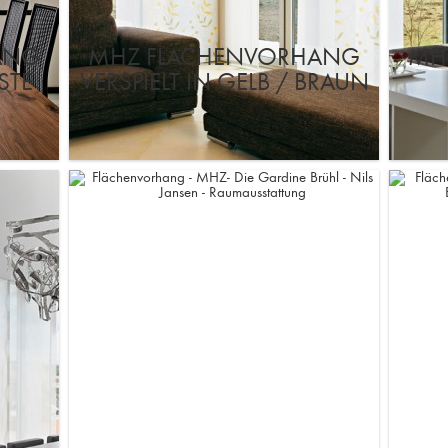
ANG
MHZ FLÄCHENVORHANG
MH
STE
VERSPIELT IN GELB / BRAUN